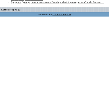
Буддлея Давида, или изменчивая Buddleja davidii раскидистая 'Ile de France ...
Комментарии (0)
Powered by
DataLife Engine