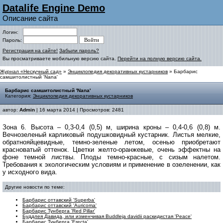
Datalife Engine Demo
Описание сайта
Логин:
Пароль:
Регистрация на сайте!
Забыли пароль?
Вы просматриваете мобильную версию сайта.
Перейти на полную версию сайта.
Журнал «Нескучный сад»
»
Энциклопедия декоративных кустарников
» Барбарис
самшитолистный 'Nana'
Барбарис самшитолистный 'Nana'
Категория:
Энциклопедия декоративных кустарников
автор:
Admin
| 16 марта 2014 | Просмотров: 2481
Зона 6. Высота – 0,3-0,4 (0,5) м, ширина кроны – 0,4-0,6 (0,8) м.
Вечнозеленый карликовый подушковидный кустарник. Листья мелкие,
обратнояйцевидные, темно-зеленые летом, осенью приобретают
красноватый оттенок. Цветки желто-оранжевые, очень эффектны на
фоне темной листвы. Плоды темно-красные, с сизым налетом.
Требования к экологическим условиям и применение в озеленении, как
у исходного вида.
Другие новости по теме:
Барбарис оттавский 'Superba'
Барбарис оттавский 'Аuricoma'
Барбарис Тунберга 'Red Pillar'
Буддлея Давида, или изменчивая Buddleja davidii раскидистая 'Peace'
Барбарис Тунберга 'Erecta'