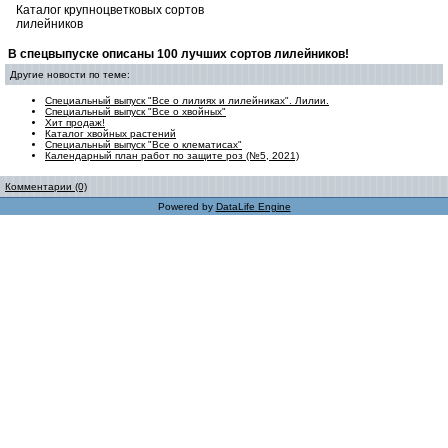
Каталог крупноцветковых сортов
лилейников
В спецвыпуске описаны 100 лучших сортов лилейников!
Другие новости по теме:
Специальный выпуск "Все о лилиях и лилейниках". Лилии.
Специальный выпуск "Все о хвойных"
Хит продаж!
Каталог хвойных растений
Специальный выпуск "Все о клематисах"
Календарный план работ по защите роз (№5, 2021)
Комментарии (0)
Powered by
DataLife Engine