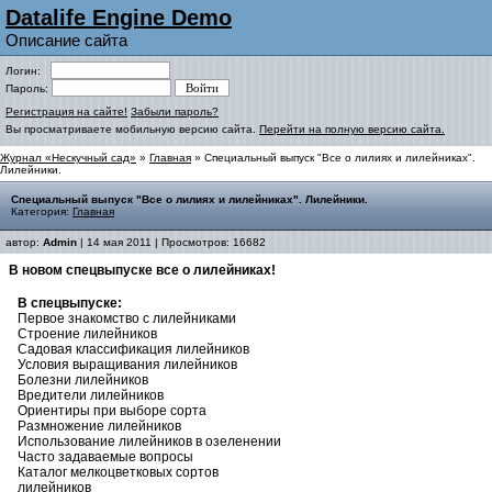
Datalife Engine Demo
Описание сайта
Логин:
Пароль:
Регистрация на сайте!
Забыли пароль?
Вы просматриваете мобильную версию сайта.
Перейти на полную версию сайта.
Журнал «Нескучный сад»
»
Главная
» Специальный выпуск "Все о лилиях и лилейниках".
Лилейники.
Специальный выпуск "Все о лилиях и лилейниках". Лилейники.
Категория:
Главная
автор:
Admin
| 14 мая 2011 | Просмотров: 16682
В новом спецвыпуске все о лилейниках!
В спецвыпуске:
Первое знакомство с лилейниками
Строение лилейников
Садовая классификация лилейников
Условия выращивания лилейников
Болезни лилейников
Вредители лилейников
Ориентиры при выборе сорта
Размножение лилейников
Использование лилейников в озеленении
Часто задаваемые вопросы
Каталог мелкоцветковых сортов
лилейников