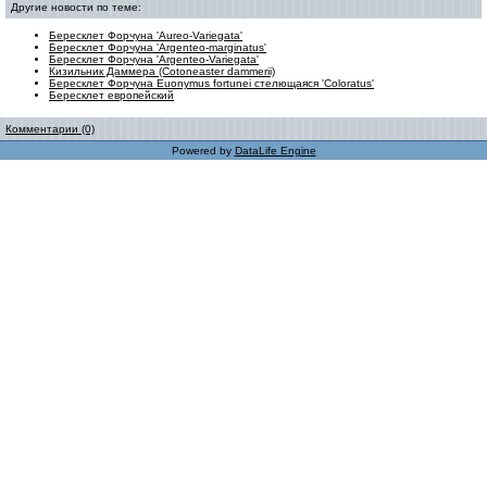
Другие новости по теме:
Бересклет Форчуна 'Aureo-Variegata'
Бересклет Форчуна 'Argenteo-marginatus'
Бересклет Форчуна 'Argenteo-Variegata'
Кизильник Даммера (Cotoneaster dammerii)
Бересклет Форчуна Еuonymus fortunei стелющаяся 'Coloratus'
Бересклет европейский
Комментарии (0)
Powered by
DataLife Engine