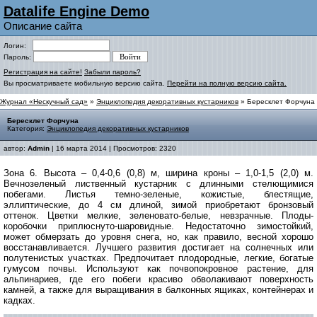
Datalife Engine Demo
Описание сайта
Логин:
Пароль:
Регистрация на сайте!
Забыли пароль?
Вы просматриваете мобильную версию сайта.
Перейти на полную версию сайта.
Журнал «Нескучный сад»
»
Энциклопедия декоративных кустарников
» Бересклет Форчуна
Бересклет Форчуна
Категория:
Энциклопедия декоративных кустарников
автор:
Admin
| 16 марта 2014 | Просмотров: 2320
Зона 6. Высота – 0,4-0,6 (0,8) м, ширина кроны – 1,0-1,5 (2,0) м.
Вечнозеленый лиственный кустарник с длинными стелющимися
побегами. Листья темно-зеленые, кожистые, блестящие,
эллиптические, до 4 см длиной, зимой приобретают бронзовый
оттенок. Цветки мелкие, зеленовато-белые, невзрачные. Плоды-
коробочки приплюснуто-шаровидные. Недостаточно зимостойкий,
может обмерзать до уровня снега, но, как правило, весной хорошо
восстанавливается. Лучшего развития достигает на солнечных или
полутенистых участках. Предпочитает плодородные, легкие, богатые
гумусом почвы. Используют как почвопокровное растение, для
альпинариев, где его побеги красиво обволакивают поверхность
камней, а также для выращивания в балконных ящиках, контейнерах и
кадках.