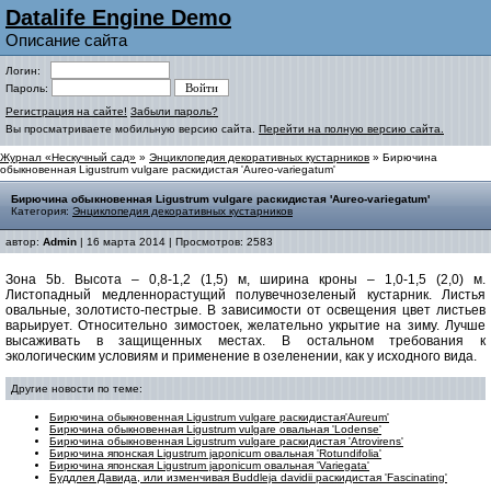
Datalife Engine Demo
Описание сайта
Логин:
Пароль:
Регистрация на сайте!
Забыли пароль?
Вы просматриваете мобильную версию сайта.
Перейти на полную версию сайта.
Журнал «Нескучный сад»
»
Энциклопедия декоративных кустарников
» Бирючина
обыкновенная Ligustrum vulgare раскидистая 'Aureo-variegatum'
Бирючина обыкновенная Ligustrum vulgare раскидистая 'Aureo-variegatum'
Категория:
Энциклопедия декоративных кустарников
автор:
Admin
| 16 марта 2014 | Просмотров: 2583
Зона 5b. Высота – 0,8-1,2 (1,5) м, ширина кроны – 1,0-1,5 (2,0) м.
Листопадный медленнорастущий полувечнозеленый кустарник. Листья
овальные, золотисто-пестрые. В зависимости от освещения цвет листьев
варьирует. Относительно зимостоек, желательно укрытие на зиму. Лучше
высаживать в защищенных местах. В остальном требования к
экологическим условиям и применение в озеленении, как у исходного вида.
Другие новости по теме:
Бирючина обыкновенная Ligustrum vulgare раскидистая'Аureum'
Бирючина обыкновенная Ligustrum vulgare овальная 'Lodense'
Бирючина обыкновенная Ligustrum vulgare раскидистая 'Atrovirens'
Бирючина японская Ligustrum japonicum овальная 'Rotundifolia'
Бирючина японская Ligustrum japonicum овальная 'Variegata'
Буддлея Давида, или изменчивая Buddleja davidii раскидистая 'Fascinating'