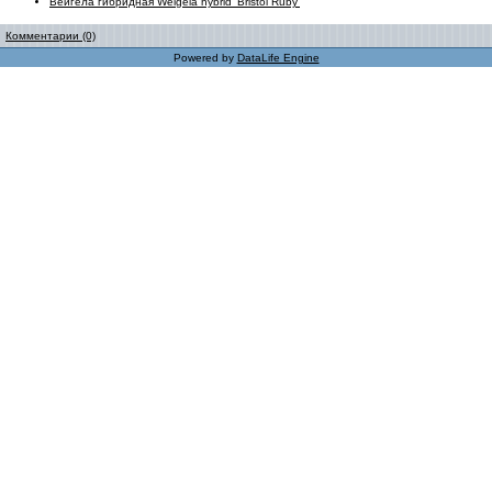
Вейгела гибридная Weigela hybrid 'Bristol Ruby'
Комментарии (0)
Powered by
DataLife Engine