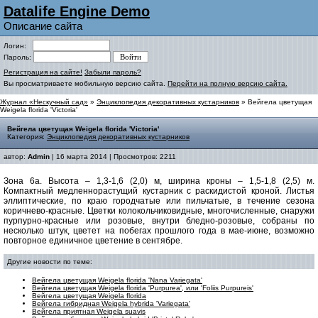
Datalife Engine Demo
Описание сайта
Логин:
Пароль:
Регистрация на сайте!
Забыли пароль?
Вы просматриваете мобильную версию сайта.
Перейти на полную версию сайта.
Журнал «Нескучный сад»
»
Энциклопедия декоративных кустарников
» Вейгела цветущая
Weigela florida 'Victoria'
Вейгела цветущая Weigela florida 'Victoria'
Категория:
Энциклопедия декоративных кустарников
автор:
Admin
| 16 марта 2014 | Просмотров: 2211
Зона 6а.
Высота – 1,3-1,6 (2,0) м, ширина кроны – 1,5-1,8 (2,5) м.
Компактный медленнорастущий кустарник с раскидистой кроной. Листья
эллиптические, по краю городчатые или пильчатые, в течение сезона
коричнево-красные. Цветки колокольчиковидные, многочисленные, снаружи
пурпурно-красные или розовые, внутри бледно-розовые, собраны по
несколько штук, цветет на побегах прошлого года в мае-июне, возможно
повторное единичное цветение в сентябре.
Другие новости по теме:
Вейгела цветущая Weigela florida 'Nana Variegata'
Вейгела цветущая Weigela florida 'Рurрurеа', или 'Foliis Purpureis'
Вейгела цветущая Weigela florida
Вейгела гибридная Weigela hybrida 'Variegata'
Вейгела приятная Weigela suavis