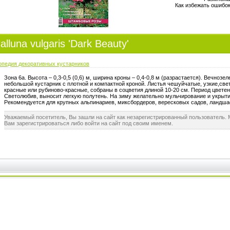
Как избежать ошибок
luna vulgaris 'Dark Beauty'
опедия декоративных кустарников
Зона 6а. Высота – 0,3-0,5 (0,6) м, ширина кроны – 0,4-0,8 м (разрастается). Вечноз
небольшой кустарник с плотной и компактной кроной. Листья чешуйчатые, узкие,све
красные или рубиново-красные, собраны в соцветия длиной 10-20 см. Период цветени
Светолюбив, выносит легкую полутень. На зиму желательно мульчирование и укрыт
Рекомендуется для крупных альпинариев, миксбордеров, вересковых садов, ландш
Уважаемый посетитель, Вы зашли на сайт как незарегистрированный пользователь.
Вам зарегистрироваться либо войти на сайт под своим именем.