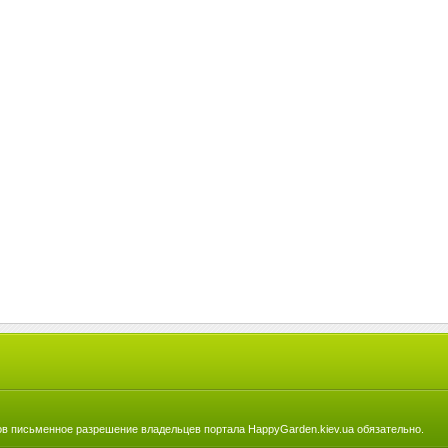
в письменное разрешение владельцев портала HappyGarden.kiev.ua обязательно.