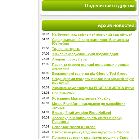
Поделиться с другом:
Архив новостей:
06.07
На Березняках квітне неймовірний сад німфей
04.07
Середньоранній сорт жимолості Бахчарська
Ювілейна
25.06
Те, що не горить
07.06
У Києві висаджують кущі вздовж доріг
22.05
Амарант сорту Лєра
12.05
Парки та сквери столиці поповнили новими
деревами
10.05
Ексклюзивні троянди від Giorgio Tesi Group
26.04
Ягідні ферми входять у сезон без гарантії збуту
продукції
30.03
Українському стенду на FRUIT LOGISTICA бути!
28.03
Посівна-2022
23.03
Розсадник Маті підтримує Україну
16.03
Messe Frankfurt приєднався до санкційних
заходів
14.03
Благодійний аукціон Flora Holland
10.03
Зеленбудівці прибирають сміття в парку
Перемога
07.03
Репортаж газети Il Tirreno
02.02
Статистика ринку Садової індустрії в Європі
26.01
Початок гуртових закупівель рослин у Європі