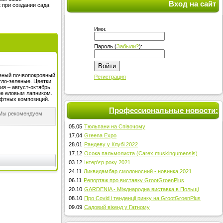
Вход на сайт
 при создании сада
Имя:
Пароль (
Забыли?
):
Войти
еленый почвопокровный
Регистрация
тло-зеленые. Цветки
я – август-октябрь.
ие еловым лапником.
афтных композиций.
Профессиональные новости:
 Мы рекомендуем
05.05
Тюльпани на Співочому
17.04
Greena Expo
28.01
Рандеву у Клубі 2022
17.12
Осока пальмолиста (Carex muskingumensis)
03.12
Інтер'єр року 2021
24.11
Ликвидамбар смолоносний - новинка 2021
06.11
Репортаж про виставку GrootGroenPlus
20.10
GARDENIA - Міжднародна виставка в Польщі
08.10
Про Covid і тенденціі ринку на GrootGroenPlus
09.09
Садовий вікенд у Гатному