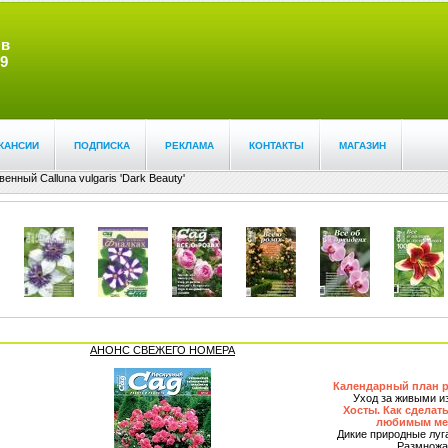
 в
9
КАНСИИ
ПОДПИСКА
РЕКЛАМА
КОНТАКТЫ
МАГАЗИН
енный Calluna vulgaris 'Dark Beauty'
АНОНС СВЕЖЕГО НОМЕРА
Календарный план р
Уход за живыми и
Хосты. Как сделат
любимым мес
Дикие природные луг
Размножа