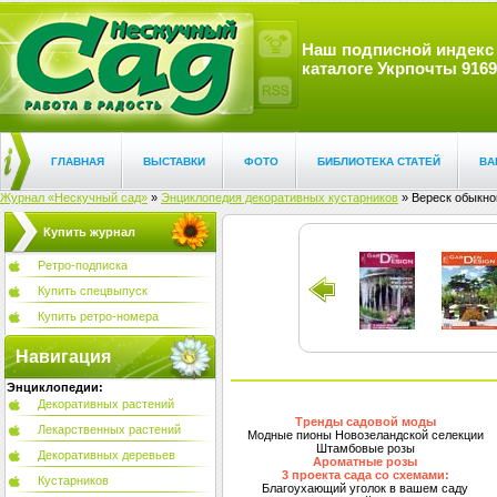
Наш подписной индекс
каталоге Укрпочты 9169
ГЛАВНАЯ
ВЫСТАВКИ
ФОТО
БИБЛИОТЕКА СТАТЕЙ
ВА
Журнал «Нескучный сад»
»
Энциклопедия декоративных кустарников
» Вереск обыкнов
Купить журнал
Ретро-подписка
Купить спецвыпуск
Купить ретро-номера
Навигация
Энциклопедии:
Декоративных растений
Тренды садовой моды
Лекарственных растений
Модные пионы Новозеландской селекции
Штамбовые розы
Декоративных деревьев
Ароматные розы
3 проекта сада со схемами:
Кустарников
Благоухающий уголок в вашем саду