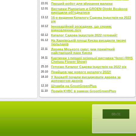
22.01
Перший робот для збирання малини
12.01
Виставки Plantarium и GROEN-Direkt Boskoop
вирішили об\'єднатися
13.12
16-е видання Каталогу Садова індустрія на 2022
рік
10.12
Інноваційний розсадник, що сприяє
відновленню лісу
02.12
Каталог Садова індустрія 2022 готовий!
01.12
На Харківській площі Києва висадили тисячі
тюльпанів
22.11
Дерева Міського саду: чим примітний
найстаріший парк Києва
16.11
Картинки з першої осінньої виставки Челсі (RHS
Chelsea Flower Show)
25.10
Готуємо Каталог Садова індустрія на 2022 рік
20.10
Прийшов час нового каталогу 2022!
18.10
У Хорватії почали висаджувати дерева за
допомогою дронів
12.10
Штамби на GrootGroenPlus
11.10
Премія KVBC в рамках GrootGroenPlus