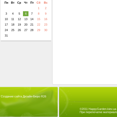
Пн
Вт
Ср
Чт
Пт
Сб
Вс
1
2
3
4
5
6
7
8
9
10
11
12
13
14
15
16
17
18
19
20
21
22
23
24
25
26
27
28
29
30
31
Создание сайта Дизайн-Бюро R26
©2011 HappyGarden.kiev.ua
При перепечатке материало