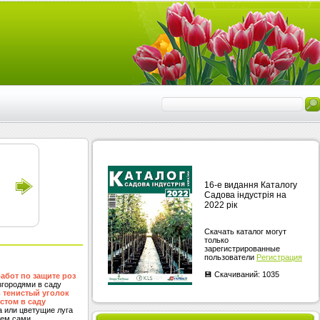
16-е видання Каталогу
Садова індустрія на
2022 рік
Cкачать каталог могут
только
зарегистрированные
пользователи
Регистрация
💾 Скачиваний: 1035
абот по защите роз
згородями в саду
ь тенистый уголок
том в саду
а или цветущие луга
ем сами