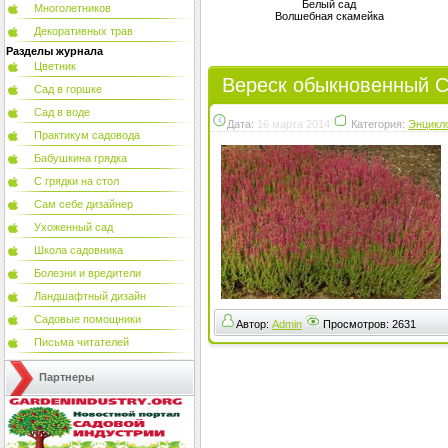
Белый сад
Многолетников
Волшебная скамейка
Декоративных трав
Разделы журнала
Цветник
Вереск обыкновенный Cal
Сад в горшке
Сад в воде
Дата:
16 марта 2014
Категория:
Энцикл
Практикум садовода
Бабушкина грядка
С грядки на стол
Сам себе дизайнер
Ухоженный сад
Школа садовника
Болезни и вредители
Ландшафтный дизайн
Садовые помощники
Автор:
Admin
Просмотров:
2631
Письма читателей
Партнеры