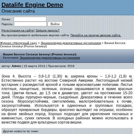
Datalife Engine Demo
Описание сайта
Логин:
Пароль:
Регистрация на сайте!
Забыли пароль?
Вы просматриваете мобильную версию сайта.
Перейти на полную версию сайта.
Журнал «Нескучный сад»
»
Энциклопедия декоративных кустарников
» Вишня Бессеа
Cerasus besseyi (Prunus besseyi)
Вишня Бессеа Cerasus besseyi (Prunus besseyi)
Категория:
Энциклопедия декоративных кустарников
автор:
Admin
| 16 марта 2014 | Просмотров: 3518
Зона 4. Высота – 0,8-1,0 (1,30) м, ширина кроны – 1,0-1,2 (1,8) м.
Естественно растет на востоке Северной Америки. Листопадный низкий
кустарник с раскидистой кроной и голыми красноватыми побегами. Листья
плотные, ланцетные, зеленые, осенью окрашиваются в яркие красные
тона. Цветки белые, до 1,5 см в диаметре, цветет на протяжении 15-20
дней. Плоды пурпурно-черные, съедобные. Декоративна в течение всего
сезона. Морозоустойчива, светолюбива, малотребовательна к почве,
засухоустойчива. Используется в одиночных и групповых посадках,
образует прекрасные бордюры, красочно выглядит на опушках, особенно
на фоне хвойных пород. Хорошо подходит для укрепления песчаных и
каменистых, сухих склонов. В холодных районах можно использовать в
качестве подвоя для культурных сортов вишни.
Другие новости по теме: