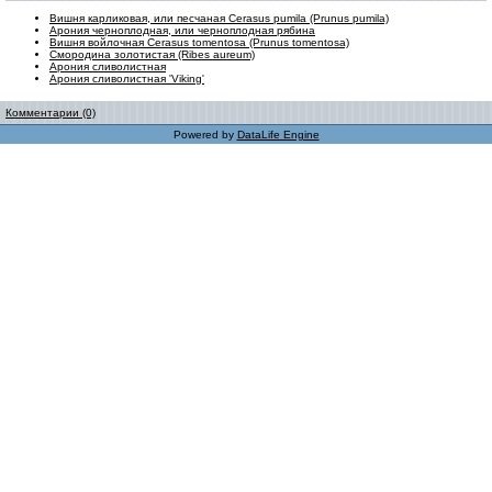
Вишня карликовая, или песчаная Cerasus pumila (Prunus pumila)
Арония черноплодная, или черноплодная рябина
Вишня войлочная Cerasus tomentosa (Prunus tomentosa)
Смородина золотистая (Ribes aureum)
Арония сливолистная
Арония сливолистная 'Viking'
Комментарии (0)
Powered by
DataLife Engine