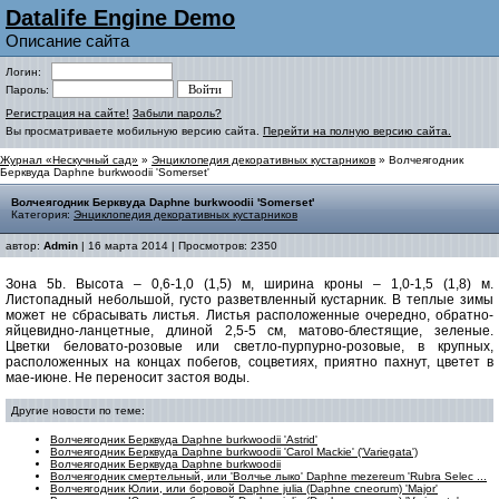
Datalife Engine Demo
Описание сайта
Логин:
Пароль:
Регистрация на сайте!
Забыли пароль?
Вы просматриваете мобильную версию сайта.
Перейти на полную версию сайта.
Журнал «Нескучный сад»
»
Энциклопедия декоративных кустарников
» Волчеягодник
Берквуда Daphne burkwoodii 'Somerset'
Волчеягодник Берквуда Daphne burkwoodii 'Somerset'
Категория:
Энциклопедия декоративных кустарников
автор:
Admin
| 16 марта 2014 | Просмотров: 2350
Зона 5b. Высота – 0,6-1,0 (1,5) м, ширина кроны – 1,0-1,5 (1,8) м.
Листопадный небольшой, густо разветвленный кустарник. В теплые зимы
может не сбрасывать листья. Листья расположенные очередно, обратно-
яйцевидно-ланцетные, длиной 2,5-5 см, матово-блестящие, зеленые.
Цветки беловато-розовые или светло-пурпурно-розовые, в крупных,
расположенных на концах побегов, соцветиях, приятно пахнут, цветет в
мае-июне. Не переносит застоя воды.
Другие новости по теме:
Волчеягодник Берквуда Daphne burkwoodii 'Аstrid'
Волчеягодник Берквуда Daphne burkwoodii 'Carol Mackie' ('Variegata')
Волчеягодник Берквуда Daphne burkwoodii
Волчеягодник смертельный, или 'Волчье лыко' Daphne mezereum 'Rubra Selec ...
Волчеягодник Юлии, или боровой Daphne julia (Daphne cneorum) 'Major'