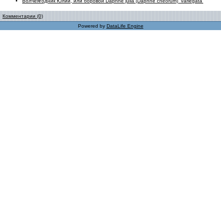
Волчеягодник Юлии, или боровой Daphne julia (Daphne cneorum) 'Variegata'
Комментарии (0)
Powered by
DataLife Engine