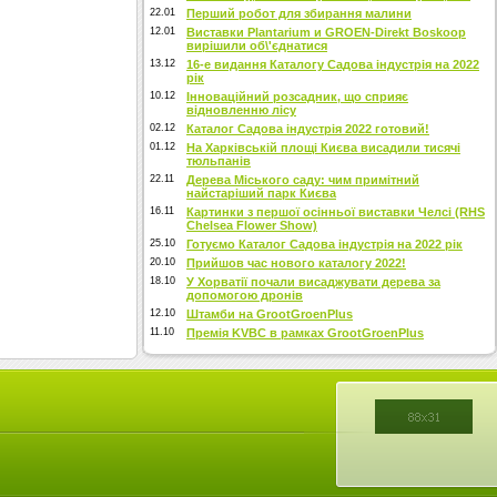
22.01
Перший робот для збирання малини
12.01
Виставки Plantarium и GROEN-Direkt Boskoop
вирішили об\'єднатися
13.12
16-е видання Каталогу Садова індустрія на 2022
рік
10.12
Інноваційний розсадник, що сприяє
відновленню лісу
02.12
Каталог Садова індустрія 2022 готовий!
01.12
На Харківській площі Києва висадили тисячі
тюльпанів
22.11
Дерева Міського саду: чим примітний
найстаріший парк Києва
16.11
Картинки з першої осінньої виставки Челсі (RHS
Chelsea Flower Show)
25.10
Готуємо Каталог Садова індустрія на 2022 рік
20.10
Прийшов час нового каталогу 2022!
18.10
У Хорватії почали висаджувати дерева за
допомогою дронів
12.10
Штамби на GrootGroenPlus
11.10
Премія KVBC в рамках GrootGroenPlus