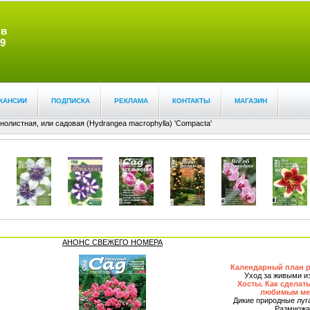
 в
9
КАНСИИ
ПОДПИСКА
РЕКЛАМА
КОНТАКТЫ
МАГАЗИН
нолистная, или садовая (Hydrangea macrophylla) 'Соmpacta'
АНОНС СВЕЖЕГО НОМЕРА
Календарный план р
Уход за живыми и
Хосты. Как сделат
любимым мес
Дикие природные луг
Размножа