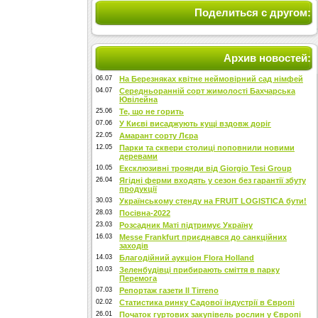
Поделиться с другом:
Архив новостей:
06.07
На Березняках квітне неймовірний сад німфей
04.07
Середньоранній сорт жимолості Бахчарська
Ювілейна
25.06
Те, що не горить
07.06
У Києві висаджують кущі вздовж доріг
22.05
Амарант сорту Лєра
12.05
Парки та сквери столиці поповнили новими
деревами
10.05
Ексклюзивні троянди від Giorgio Tesi Group
26.04
Ягідні ферми входять у сезон без гарантії збуту
продукції
30.03
Українському стенду на FRUIT LOGISTICA бути!
28.03
Посівна-2022
23.03
Розсадник Маті підтримує Україну
16.03
Messe Frankfurt приєднався до санкційних
заходів
14.03
Благодійний аукціон Flora Holland
10.03
Зеленбудівці прибирають сміття в парку
Перемога
07.03
Репортаж газети Il Tirreno
02.02
Статистика ринку Садової індустрії в Європі
26.01
Початок гуртових закупівель рослин у Європі