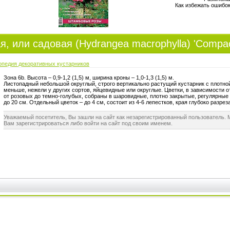
Как избежать ошибок
я, или садовая (Hydrangea macrophylla) 'Соmpac
опедия декоративных кустарников
Зона 6b.
Высота – 0,9-1,2 (1,5) м, ширина кроны – 1,0-1,3 (1,5) м.
Листопадный небольшой округлый, строго вертикально растущий кустарник с плотной
меньше, нежели у других сортов, яйцевидные или округлые. Цветки, в зависимости о
от розовых до темно-голубых, собраны в шаровидные, плотно закрытые, регулярные
до 20 см. Отдельный цветок – до 4 см, состоит из 4-6 лепестков, края глубоко разрез
Уважаемый посетитель, Вы зашли на сайт как незарегистрированный пользователь.
Вам зарегистрироваться либо войти на сайт под своим именем.