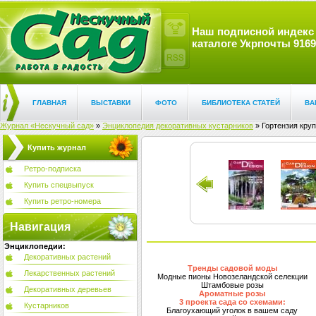
Наш подписной индекс
каталоге Укрпочты 9169
ГЛАВНАЯ
ВЫСТАВКИ
ФОТО
БИБЛИОТЕКА СТАТЕЙ
ВА
Журнал «Нескучный сад»
»
Энциклопедия декоративных кустарников
» Гортензия круп
Купить журнал
Ретро-подписка
Купить спецвыпуск
Купить ретро-номера
Навигация
Энциклопедии:
Декоративных растений
Тренды садовой моды
Лекарственных растений
Модные пионы Новозеландской селекции
Штамбовые розы
Декоративных деревьев
Ароматные розы
3 проекта сада со схемами:
Кустарников
Благоухающий уголок в вашем саду