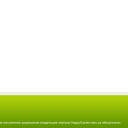
в письменное разрешение владельцев портала HappyGarden.kiev.ua обязательно.