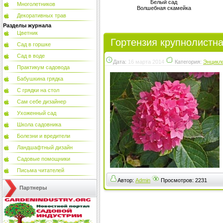
Белый сад
Многолетников
Волшебная скамейка
Декоративных трав
Разделы журнала
Цветник
Гортензия крупнолистна
Сад в горшке
Сад в воде
Дата:
16 марта 2014
Категория:
Энцикл
Практикум садовода
Бабушкина грядка
С грядки на стол
Сам себе дизайнер
Ухоженный сад
Школа садовника
Болезни и вредители
Ландшафтный дизайн
Садовые помощники
Письма читателей
Автор:
Admin
Просмотров:
2231
Партнеры