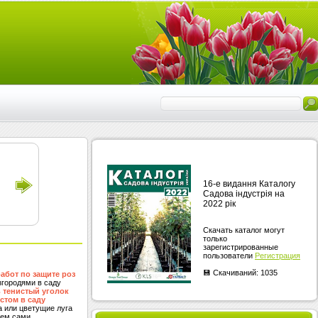
16-е видання Каталогу
Садова індустрія на
2022 рік
Cкачать каталог могут
только
зарегистрированные
пользователи
Регистрация
💾 Скачиваний: 1035
абот по защите роз
згородями в саду
ь тенистый уголок
том в саду
а или цветущие луга
ем сами