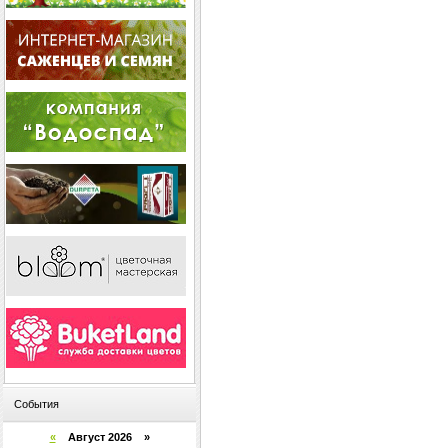
События
«
Август 2026 »