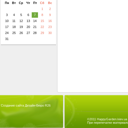
Пн
Вт
Ср
Чт
Пт
Сб
Вс
1
2
3
4
5
6
7
8
9
10
11
12
13
14
15
16
17
18
19
20
21
22
23
24
25
26
27
28
29
30
31
Создание сайта Дизайн-Бюро R26
©2011 HappyGarden.kiev.ua
При перепечатке материало