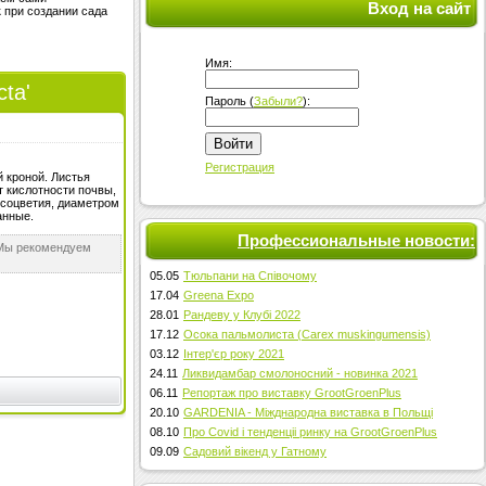
Вход на сайт
 при создании сада
Имя:
ta'
Пароль (
Забыли?
):
Войти
Регистрация
 кроной. Листья
т кислотности почвы,
 соцветия, диаметром
анные.
Профессиональные новости:
 Мы рекомендуем
05.05
Тюльпани на Співочому
17.04
Greena Expo
28.01
Рандеву у Клубі 2022
17.12
Осока пальмолиста (Carex muskingumensis)
03.12
Інтер'єр року 2021
24.11
Ликвидамбар смолоносний - новинка 2021
06.11
Репортаж про виставку GrootGroenPlus
20.10
GARDENIA - Міжднародна виставка в Польщі
08.10
Про Covid і тенденціі ринку на GrootGroenPlus
09.09
Садовий вікенд у Гатному