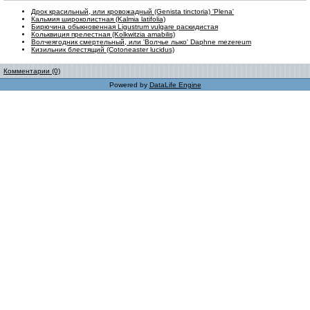
Дрок красильный, или кровожадный (Genista tinctoria) 'Plena'
Кальмия широколистная (Kalmia latifolia)
Бирючина обыкновенная Ligustrum vulgare раскидистая
Кольквиция прелестная (Kolkwitzia amabilis)
Волчеягодник смертельный, или 'Волчье лыко' Daphne mezereum
Кизильник блестящий (Cotoneaster lucidus)
Комментарии (0)
Powered by
DataLife Engine