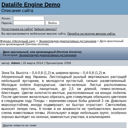
Datalife Engine Demo
Описание сайта
Логин:
Пароль:
Регистрация на сайте!
Забыли пароль?
Вы просматриваете мобильную версию сайта.
Перейти на полную версию сайта.
Журнал «Нескучный сад»
»
Энциклопедия декоративных кустарников
» Дрок красильный,
или кровожадный (Genista tinctoria)
Дрок красильный, или кровожадный (Genista tinctoria)
Категория:
Энциклопедия декоративных кустарников
автор:
Admin
| 16 марта 2014 | Просмотров: 2356
Зона 5а.
Высота – 0,4-0,8 (1,2) м, ширина кроны – 0,4-0,8 (1,2) м.
Аборигенный вид Украины. Листопадный рыхлый вертикально растущий
небольшой кустарник, в молодости кустистый, сильно разветвленный.
Молодые побеги бороздчатые, светло-зеленые. Листья расположены
очередно, простые, ланцетные, до 2,5 см длиной, темно-зеленые,
блестящие. Цветки золотисто-желтые, расположенные на концах побегов.
После цветения желательно обрезать для стимуляции обильного цветения
в следующем году. Плоды – коричнево-серые бобы длиной 3 см. Довольно
морозоустойчив, иногда подмерзает, но быстро отрастает. Светолюбив,
выносит легкую тень. К почве и ее влажности не требователен, выносит
слегка известковые почвы. Используют в виде небольших групп, особенно
хорошо выглядит на склонах, каменистых участках, в альпинариях.
Другие новости по теме: