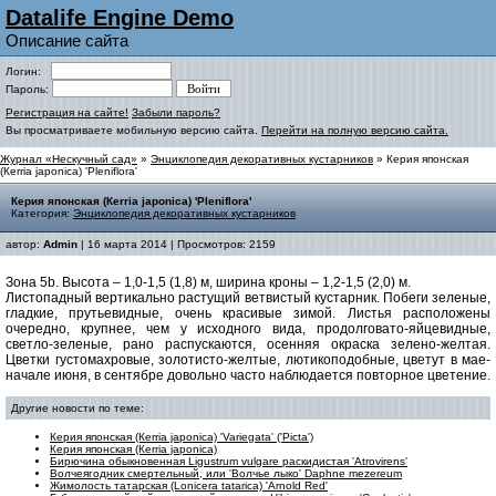
Datalife Engine Demo
Описание сайта
Логин:
Пароль:
Регистрация на сайте!
Забыли пароль?
Вы просматриваете мобильную версию сайта.
Перейти на полную версию сайта.
Журнал «Нескучный сад»
»
Энциклопедия декоративных кустарников
» Керия японская
(Кerria japonica) 'Pleniflora'
Керия японская (Кerria japonica) 'Pleniflora'
Категория:
Энциклопедия декоративных кустарников
автор:
Admin
| 16 марта 2014 | Просмотров: 2159
Зона 5b. Высота – 1,0-1,5 (1,8) м, ширина кроны – 1,2-1,5 (2,0) м.
Листопадный вертикально растущий ветвистый кустарник. Побеги зеленые,
гладкие, прутьевидные, очень красивые зимой. Листья расположены
очередно, крупнее, чем у исходного вида, продолговато-яйцевидные,
светло-зеленые, рано распускаются, осенняя окраска зелено-желтая.
Цветки густомахровые, золотисто-желтые, лютикоподобные, цветут в мае-
начале июня, в сентябре довольно часто наблюдается повторное цветение.
Другие новости по теме:
Керия японская (Кerria japonica) 'Variegata' ('Picta')
Керия японская (Кerria japonica)
Бирючина обыкновенная Ligustrum vulgare раскидистая 'Atrovirens'
Волчеягодник смертельный, или 'Волчье лыко' Daphne mezereum
Жимолость татарская (Lonicera tatarica) 'Arnold Red'