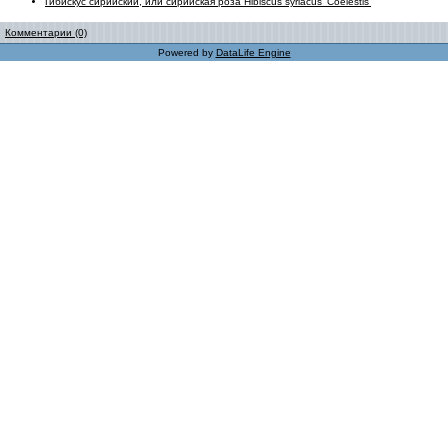
Гибискус сирийский, или сирийская роза Hibiscus syriacus 'Coelestis'
Комментарии (0)
Powered by
DataLife Engine