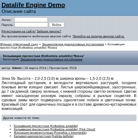
Datalife Engine Demo
Описание сайта
Логин:
Пароль:
Регистрация на сайте!
Забыли пароль?
Вы просматриваете мобильную версию сайта.
Перейти на полную версию сайта.
Журнал «Нескучный сад»
»
Энциклопедия декоративных кустарников
» Кольквиция
прелестная (Kolkwitzia amabilis) 'Rosea'
Кольквиция прелестная (Kolkwitzia amabilis) 'Rosea'
Категория:
Энциклопедия декоративных кустарников
автор:
Admin
| 16 марта 2014 | Просмотров: 2516
Зона 5b. Высота – 2,0-2,5 (3,0) м, ширина кроны – 1,5-2,0 (2,5) м.
Листопадный кустарник, в молодости вертикально растущий, позднее
боковые ветки изящно свисают. Листья широкояйцевидные, заостренные,
до 7 см длиной, сверху зеленые, с нижней стороны светло-зеленые. Цветки
имеют насыщенную розовую окраску, собраны в рыхлые соцветия. В
суровые зимы могут подмерзать однолетние побеги и цветочные почки.
Красивый сорт для одиночных посадок и в составе древесно-кустарниковых
композиций.
Другие новости по теме:
Кольквиция прелестная (Kolkwitzia amabilis)
Кольквиция прелестная (Kolkwitzia amabilis) 'Pink Cloud'
Форзиция промежуточная (Forsythia x intermedia)
Кальмия широколистная (Kalmia latifolia)