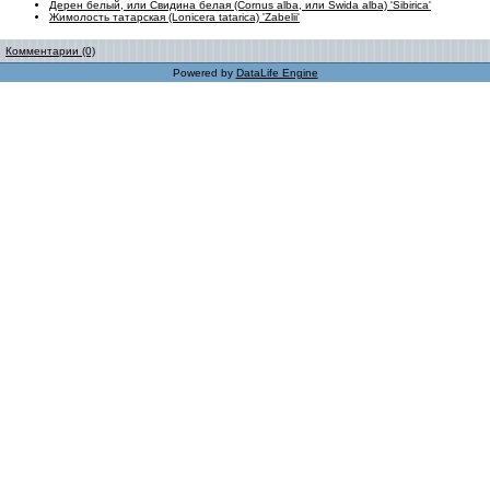
Дерен белый, или Свидина белая (Сornus alba, или Swida alba) 'Sibirica'
Жимолость татарская (Lonicera tatarica) 'Zabelii'
Комментарии (0)
Powered by
DataLife Engine