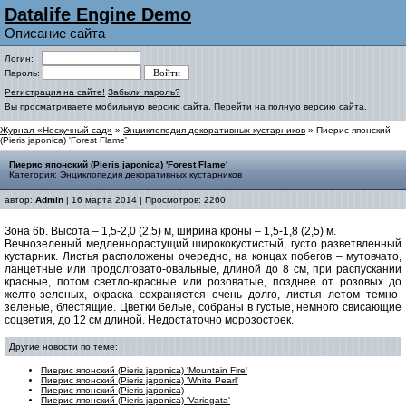
Datalife Engine Demo
Описание сайта
Логин:
Пароль:
Регистрация на сайте!
Забыли пароль?
Вы просматриваете мобильную версию сайта.
Перейти на полную версию сайта.
Журнал «Нескучный сад»
»
Энциклопедия декоративных кустарников
» Пиерис японский
(Pieris japonica) 'Forest Flame'
Пиерис японский (Pieris japonica) 'Forest Flame'
Категория:
Энциклопедия декоративных кустарников
автор:
Admin
| 16 марта 2014 | Просмотров: 2260
Зона 6b. Высота – 1,5-2,0 (2,5) м, ширина кроны – 1,5-1,8 (2,5) м.
Вечнозеленый медленнорастущий ширококустистый, густо разветвленный
кустарник. Листья расположены очередно, на концах побегов – мутовчато,
ланцетные или продолговато-овальные, длиной до 8 см, при распускании
красные, потом светло-красные или розоватые, позднее от розовых до
желто-зеленых, окраска сохраняется очень долго, листья летом темно-
зеленые, блестящие. Цветки белые, собраны в густые, немного свисающие
соцветия, до 12 см длиной. Недостаточно морозостоек.
Другие новости по теме:
Пиерис японский (Pieris japonica) 'Mountain Fire'
Пиерис японский (Pieris japonica) 'White Pearl'
Пиерис японский (Pieris japonica)
Пиерис японский (Pieris japonica) 'Variegata'