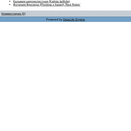
Кальмия широколистная (Kalmia latifolia)
Фотиния Фрезера (Photinia х fraseri) 'Red Robin'
Комментарии (0)
Powered by
DataLife Engine