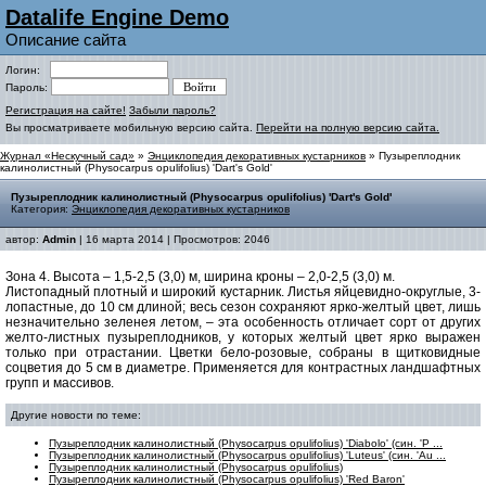
Datalife Engine Demo
Описание сайта
Логин:
Пароль:
Регистрация на сайте!
Забыли пароль?
Вы просматриваете мобильную версию сайта.
Перейти на полную версию сайта.
Журнал «Нескучный сад»
»
Энциклопедия декоративных кустарников
» Пузыреплодник
калинолистный (Physocarpus opulifolius) 'Dart's Gold'
Пузыреплодник калинолистный (Physocarpus opulifolius) 'Dart's Gold'
Категория:
Энциклопедия декоративных кустарников
автор:
Admin
| 16 марта 2014 | Просмотров: 2046
Зона 4. Высота – 1,5-2,5 (3,0) м, ширина кроны – 2,0-2,5 (3,0) м.
Листопадный плотный и широкий кустарник. Листья яйцевидно-округлые, 3-
лопастные, до 10 см длиной; весь сезон сохраняют ярко-желтый цвет, лишь
незначительно зеленея летом, – эта особенность отличает сорт от других
желто-листных пузыреплодников, у которых желтый цвет ярко выражен
только при отрастании. Цветки бело-розовые, собраны в щитковидные
соцветия до 5 см в диаметре. Применяется для контрастных ландшафтных
групп и массивов.
Другие новости по теме:
Пузыреплодник калинолистный (Physocarpus opulifolius) 'Diabolo' (син. 'P ...
Пузыреплодник калинолистный (Physocarpus opulifolius) 'Luteus' (син. 'Au ...
Пузыреплодник калинолистный (Physocarpus opulifolius)
Пузыреплодник калинолистный (Physocarpus opulifolius) 'Red Baron'