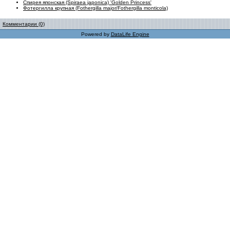
Спирея японская (Spiraea japonica) 'Golden Princess'
Фотергилла крупная (Fothergilla major/Fothergilla monticola)
Комментарии (0)
Powered by
DataLife Engine