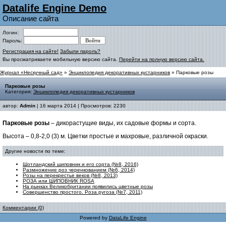
Datalife Engine Demo
Описание сайта
Логин:
Пароль:
Регистрация на сайте!
Забыли пароль?
Вы просматриваете мобильную версию сайта.
Перейти на полную версию сайта.
Журнал «Нескучный сад»
»
Энциклопедия декоративных кустарников
» Парковые розы
Парковые розы
Категория:
Энциклопедия декоративных кустарников
автор:
Admin
| 16 марта 2014 | Просмотров: 2230
Парковые розы
– дикорастущие виды, их садовые формы и сорта.
Высота – 0,8-2,0 (3) м. Цветки простые и махровые, различной окраски.
Другие новости по теме:
Шотландский шиповник и его сорта (№8, 2016)
Размножение роз черенкованием (№6, 2014)
Розы на перекрестье веков (№8, 2013)
РОЗА или ШИПОВНИК ROSA
На рынках Великобритании появились цветные розы
Совершенство простого. Роза ругоза (№7, 2011)
Комментарии (0)
Powered by
DataLife Engine