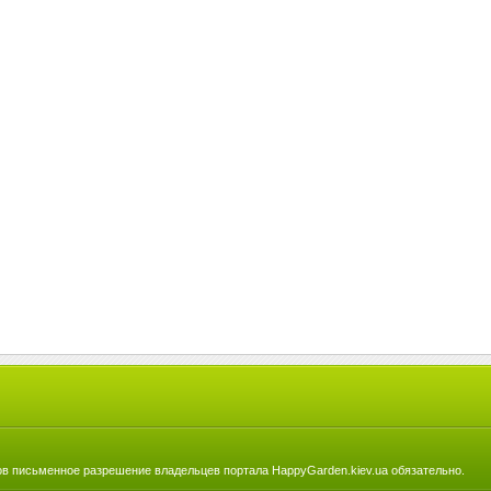
в письменное разрешение владельцев портала HappyGarden.kiev.ua обязательно.