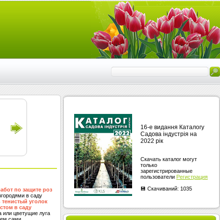
16-е видання Каталогу
Садова індустрія на
2022 рік
Cкачать каталог могут
только
зарегистрированные
пользователи
Регистрация
💾 Скачиваний: 1035
абот по защите роз
згородями в саду
ь тенистый уголок
том в саду
а или цветущие луга
ем сами