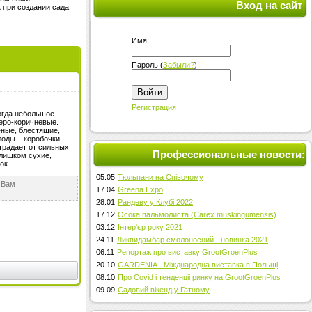
Вход на сайт
 при создании сада
Имя:
Пароль (
Забыли?
):
Войти
Регистрация
ногда небольшое
еро-коричневые.
еные, блестящие,
лоды – коробочки,
страдает от сильных
Профессиональные новости:
слишком сухие,
ок.
05.05
Тюльпани на Співочому
 Вам
17.04
Greena Expo
28.01
Рандеву у Клубі 2022
17.12
Осока пальмолиста (Carex muskingumensis)
03.12
Інтер'єр року 2021
24.11
Ликвидамбар смолоносний - новинка 2021
06.11
Репортаж про виставку GrootGroenPlus
20.10
GARDENIA - Міжднародна виставка в Польщі
08.10
Про Covid і тенденціі ринку на GrootGroenPlus
09.09
Садовий вікенд у Гатному