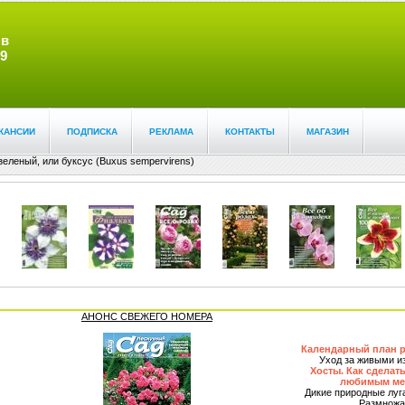
 в
9
КАНСИИ
ПОДПИСКА
РЕКЛАМА
КОНТАКТЫ
МАГАЗИН
еленый, или буксус (Buxus sempervirens)
АНОНС СВЕЖЕГО НОМЕРА
Календарный план р
Уход за живыми и
Хосты. Как сделат
любимым мес
Дикие природные луг
Размножа