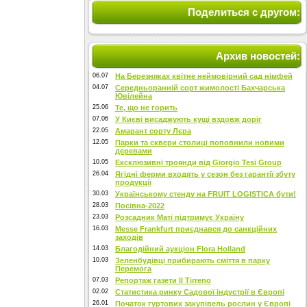
Поделиться с другом:
Архив новостей:
06.07
На Березняках квітне неймовірний сад німфей
04.07
Середньоранній сорт жимолості Бахчарська
Ювілейна
25.06
Те, що не горить
07.06
У Києві висаджують кущі вздовж доріг
22.05
Амарант сорту Лєра
12.05
Парки та сквери столиці поповнили новими
деревами
10.05
Ексклюзивні троянди від Giorgio Tesi Group
26.04
Ягідні ферми входять у сезон без гарантії збуту
продукції
30.03
Українському стенду на FRUIT LOGISTICA бути!
28.03
Посівна-2022
23.03
Розсадник Маті підтримує Україну
16.03
Messe Frankfurt приєднався до санкційних
заходів
14.03
Благодійний аукціон Flora Holland
10.03
Зеленбудівці прибирають сміття в парку
Перемога
07.03
Репортаж газети Il Tirreno
02.02
Статистика ринку Садової індустрії в Європі
26.01
Початок гуртових закупівель рослин у Європі