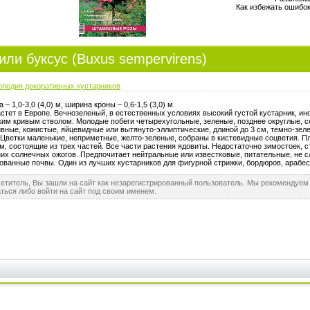
Как избежать ошибок
ли буксус (Buxus sempervirens)
опедия декоративных кустарников
 – 1,0-3,0 (4,0) м, ширина кроны – 0,6-1,5 (3,0) м.
стет в Европе. Вечнозеленый, в естественных условиях высокий густой кустарник, и
ким кривым стволом. Молодые побеги четырехугольные, зеленые, позднее округлые, с
вные, кожистые, яйцевидные или вытянуто-эллиптические, длиной до 3 см, темно-зел
 Цветки маленькие, неприметные, желто-зеленые, собраны в кистевидные соцветия. П
см, состоящие из трех частей. Все части растения ядовиты. Недостаточно зимостоек, 
их солнечных ожогов. Предпочитает нейтральные или известковые, питательные, не 
ванные почвы. Один из лучших кустарников для фигурной стрижки, бордюров, арабес
етитель, Вы зашли на сайт как незарегистрированный пользователь. Мы рекомендуем
ться либо войти на сайт под своим именем.