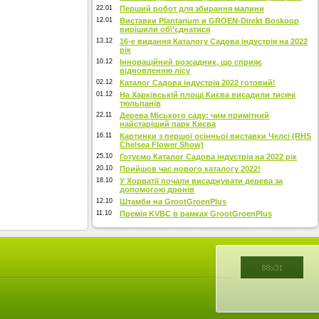
22.01
Перший робот для збирання малини
12.01
Виставки Plantarium и GROEN-Direkt Boskoop
вирішили об\'єднатися
13.12
16-е видання Каталогу Садова індустрія на 2022
рік
10.12
Інноваційний розсадник, що сприяє
відновленню лісу
02.12
Каталог Садова індустрія 2022 готовий!
01.12
На Харківській площі Києва висадили тисячі
тюльпанів
22.11
Дерева Міського саду: чим примітний
найстаріший парк Києва
16.11
Картинки з першої осінньої виставки Челсі (RHS
Chelsea Flower Show)
25.10
Готуємо Каталог Садова індустрія на 2022 рік
20.10
Прийшов час нового каталогу 2022!
18.10
У Хорватії почали висаджувати дерева за
допомогою дронів
12.10
Штамби на GrootGroenPlus
11.10
Премія KVBC в рамках GrootGroenPlus