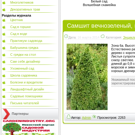
Белый сад
Многолетников
Волшебная скамейка
Декоративных трав
Разделы журнала
Цветник
Самшит вечнозеленый, и
Сад в горшке
Сад в воде
Дата:
16 марта 2014
Категория:
Энцикл
Практикум садовода
Зона 6а. Высота
Бабушкина грядка
Естественно ра
дерево с корот
С грядки на стол
Листья супроти
снизу светлее.
Сам себе дизайнер
длиной до 0,8 
морозов и зимн
Ухоженный сад
хорошо дрениро
Школа садовника
Уважаемый пос
Болезни и вредители
зарегистрирова
Ландшафтный дизайн
Садовые помощники
Письма читателей
Партнеры
Автор:
Admin
Просмотров:
2263