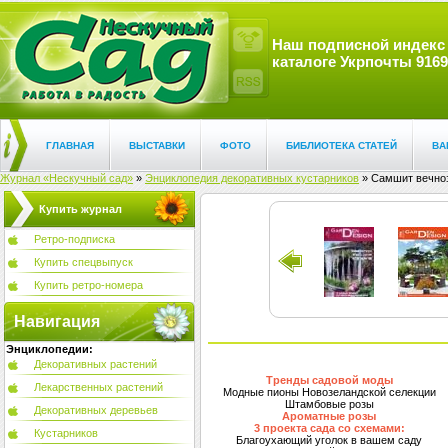
Наш подписной индекс
каталоге Укрпочты 9169
ГЛАВНАЯ
ВЫСТАВКИ
ФОТО
БИБЛИОТЕКА СТАТЕЙ
ВА
Журнал «Нескучный сад»
»
Энциклопедия декоративных кустарников
» Самшит вечноз
Купить журнал
Ретро-подписка
Купить спецвыпуск
Купить ретро-номера
Навигация
Энциклопедии:
Декоративных растений
Тренды садовой моды
Лекарственных растений
Модные пионы Новозеландской селекции
Штамбовые розы
Декоративных деревьев
Ароматные розы
3 проекта сада со схемами:
Кустарников
Благоухающий уголок в вашем саду