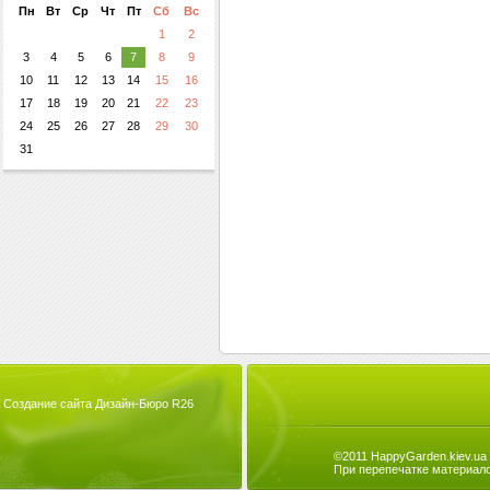
Пн
Вт
Ср
Чт
Пт
Сб
Вс
1
2
3
4
5
6
7
8
9
10
11
12
13
14
15
16
17
18
19
20
21
22
23
24
25
26
27
28
29
30
31
Создание сайта Дизайн-Бюро R26
©2011 HappyGarden.kiev.ua
При перепечатке материало