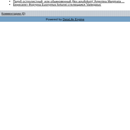
Падуб остролистный, или обыкновенный (Ilex aquifolium) 'Argentea Marginata ...
Бересклет Форчуна Еuonymus fortunei стелющаяся 'Variegatus'
Комментарии (0)
Powered by
DataLife Engine