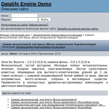
Datalife Engine Demo
Описание сайта
Логин:
Пароль:
Регистрация на сайте!
Забыли пароль?
Вы просматриваете мобильную версию сайта.
Перейти на полную версию сайта.
Журнал «Нескучный сад»
»
Энциклопедия декоративных кустарников
» Самшит
вечнозеленый, или буксус (Buxus sempervirens) 'Аrgenteovariegata'
Самшит вечнозеленый, или буксус (Buxus sempervirens) 'Аrgenteovariegata'
Категория:
Энциклопедия декоративных кустарников
автор:
Admin
| 16 марта 2014 | Просмотров: 2172
Зона 6а. Высота – 1,0-3,0 (4,0) м, ширина кроны – 0,6-1,5 (3,0) м.
Вечнозеленый, густой кустарник. Молодые побеги четырехугольные,
зеленые, позднее округлые, серо-коричневые. Листья супротивные,
кожистые, яйцевидные или вытянуто-эллиптические, длиной до 3 см,
темно-зеленые, с широкой неравномерной белой каймой по краю. Цветки
неприметные, желто-зеленые, собраны в кистевидные соцветия.
Применяется в контрастных древесно-кустарниковых композициях и
цветочных миксбордерах.
Другие новости по теме:
Самшит вечнозеленый, или буксус (Buxus sempervirens)
Самшит вечнозеленый, или буксус (Buxus sempervirens) 'Rotundifolia Aurea'
Снежноягодник округлый, или обыкновенный (Symphoricarpos orbiculatus) 'Var ...
Самшит вечнозеленый, или буксус (Buxus sempervirens) 'Rotundifolia'