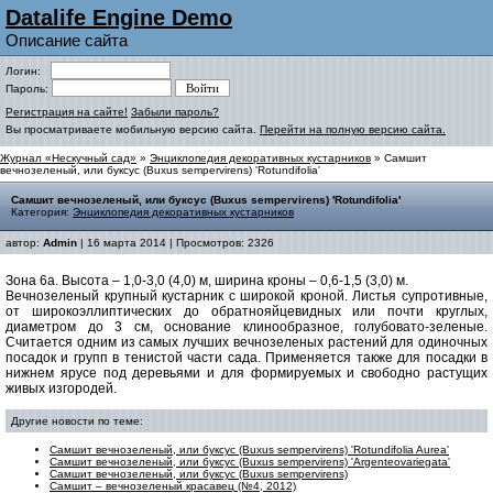
Datalife Engine Demo
Описание сайта
Логин:
Пароль:
Регистрация на сайте!
Забыли пароль?
Вы просматриваете мобильную версию сайта.
Перейти на полную версию сайта.
Журнал «Нескучный сад»
»
Энциклопедия декоративных кустарников
» Самшит
вечнозеленый, или буксус (Buxus sempervirens) 'Rotundifolia'
Самшит вечнозеленый, или буксус (Buxus sempervirens) 'Rotundifolia'
Категория:
Энциклопедия декоративных кустарников
автор:
Admin
| 16 марта 2014 | Просмотров: 2326
Зона 6а. Высота – 1,0-3,0 (4,0) м, ширина кроны – 0,6-1,5 (3,0) м.
Вечнозеленый крупный кустарник с широкой кроной. Листья супротивные,
от широкоэллиптических до обратнояйцевидных или почти круглых,
диаметром до 3 см, основание клинообразное, голубовато-зеленые.
Считается одним из самых лучших вечнозеленых растений для одиночных
посадок и групп в тенистой части сада. Применяется также для посадки в
нижнем ярусе под деревьями и для формируемых и свободно растущих
живых изгородей.
Другие новости по теме:
Самшит вечнозеленый, или буксус (Buxus sempervirens) 'Rotundifolia Aurea'
Самшит вечнозеленый, или буксус (Buxus sempervirens) 'Аrgenteovariegata'
Самшит вечнозеленый, или буксус (Buxus sempervirens)
Самшит – вечнозеленый красавец (№4, 2012)