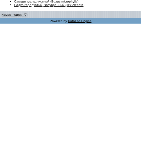
Самшит мелколистный (Buxus microphylla)
Падуб городчатый, зазубренный (Ilex crenata)
Комментарии (0)
Powered by
DataLife Engine