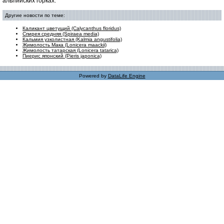
альпийских горках.
Другие новости по теме:
Каликант цветущий (Calycanthus floridus)
Спирея средняя (Spiraea media)
Кальмия узколистная (Kalmia angustifolia)
Жимолость Мака (Lonicera maackii)
Жимолость татарская (Lonicera tatarica)
Пиерис японский (Pieris japonica)
Powered by
DataLife Engine