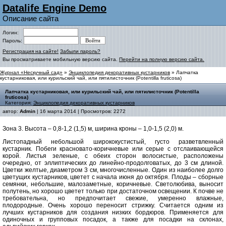
Datalife Engine Demo
Описание сайта
Логин:
Пароль:
Регистрация на сайте!
Забыли пароль?
Вы просматриваете мобильную версию сайта.
Перейти на полную версию сайта.
Журнал «Нескучный сад»
»
Энциклопедия декоративных кустарников
» Лапчатка
кустарниковая, или курильский чай, или пятилисточник (Potentilla fruticosa)
Лапчатка кустарниковая, или курильский чай, или пятилисточник (Potentilla
fruticosa)
Категория:
Энциклопедия декоративных кустарников
автор:
Admin
| 16 марта 2014 | Просмотров: 2272
Зона 3. Высота – 0,8-1,2 (1,5) м, ширина кроны – 1,0-1,5 (2,0) м.
Листопадный небольшой ширококустистый, густо разветвленный
кустарник. Побеги красновато-коричневые или серые с отслаивающейся
корой. Листья зеленые, с обеих сторон волосистые, расположены
очередно, от эллиптических до линейно-продолговатых, до 3 см длиной.
Цветки желтые, диаметром 3 см, многочисленные. Один из наиболее долго
цветущих кустарников, цветет с начала июня до октября. Плоды – сборные
семянки, небольшие, малозаметные, коричневые. Светолюбива, выносит
полутень, но хорошо цветет только при достаточном освещении. К почве не
требовательна, но предпочитает свежие, умеренно влажные,
плодородные. Очень хорошо переносит стрижку. Считается одним из
лучших кустарников для создания низких бордюров. Применяется для
одиночных и групповых посадок, а также для посадки на склонах,