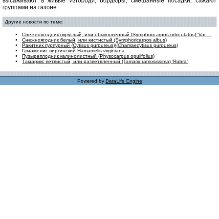
высаживают в живые изгороди, бордюры, смешанные посадки, сажают
группами на газоне.
Другие новости по теме:
Снежноягодник округлый, или обыкновенный (Symphoricarpos orbiculatus) 'Var ...
Снежноягодник белый, или кистистый (Symphoricarpos albus)
Ракитник пурпурный (Cytisus purpureus)/(Chamaecytisus purpureus)
Гамамелис виргинский Hamamelis virginiana
Пузыреплодник калинолистный (Physocarpus opulifolius)
Тамарикс ветвистый, или разветвленный (Tamarix ramosissima) 'Rubra'
Powered by
DataLife Engine