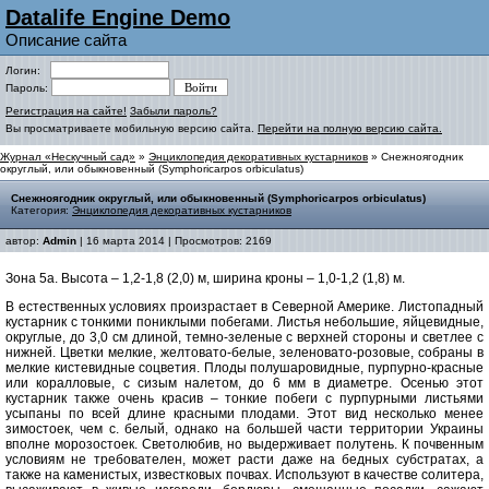
Datalife Engine Demo
Описание сайта
Логин:
Пароль:
Регистрация на сайте!
Забыли пароль?
Вы просматриваете мобильную версию сайта.
Перейти на полную версию сайта.
Журнал «Нескучный сад»
»
Энциклопедия декоративных кустарников
» Снежноягодник
округлый, или обыкновенный (Symphoricarpos orbiculatus)
Снежноягодник округлый, или обыкновенный (Symphoricarpos orbiculatus)
Категория:
Энциклопедия декоративных кустарников
автор:
Admin
| 16 марта 2014 | Просмотров: 2169
Зона 5а. Высота – 1,2-1,8 (2,0) м, ширина кроны – 1,0-1,2 (1,8) м.
В естественных условиях произрастает в Северной Америке. Листопадный
кустарник с тонкими пониклыми побегами. Листья небольшие, яйцевидные,
округлые, до 3,0 см длиной, темно-зеленые с верхней стороны и светлее с
нижней. Цветки мелкие, желтовато-белые, зеленовато-розовые, собраны в
мелкие кистевидные соцветия. Плоды полушаровидные, пурпурно-красные
или коралловые, с сизым налетом, до 6 мм в диаметре. Осенью этот
кустарник также очень красив – тонкие побеги с пурпурными листьями
усыпаны по всей длине красными плодами. Этот вид несколько менее
зимостоек, чем с. белый, однако на большей части территории Украины
вполне морозостоек. Светолюбив, но выдерживает полутень. К почвенным
условиям не требователен, может расти даже на бедных субстратах, а
также на каменистых, известковых почвах. Используют в качестве солитера,