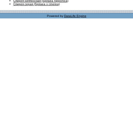
Спирея ниппонская (Spiraea nipponica)
Спирея серая (Spiraea x cinerea)
Powered by
DataLife Engine