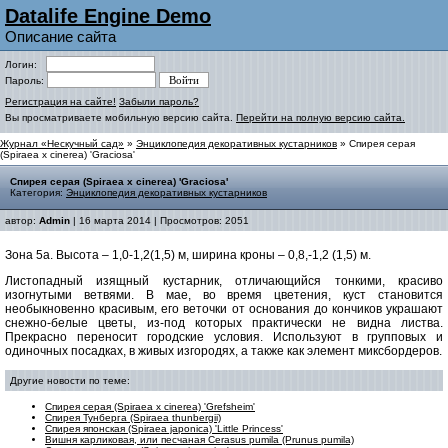
Datalife Engine Demo
Описание сайта
Логин:
Пароль:
Регистрация на сайте!
Забыли пароль?
Вы просматриваете мобильную версию сайта.
Перейти на полную версию сайта.
Журнал «Нескучный сад»
»
Энциклопедия декоративных кустарников
» Спирея серая
(Spiraea x cinerea) 'Graciosa'
Спирея серая (Spiraea x cinerea) 'Graciosa'
Категория:
Энциклопедия декоративных кустарников
автор:
Admin
| 16 марта 2014 | Просмотров: 2051
Зона 5а. Высота – 1,0-1,2(1,5) м, ширина кроны – 0,8,-1,2 (1,5) м.
Листопадный изящный кустарник, отличающийся тонкими, красиво
изогнутыми ветвями. В мае, во время цветения, куст становится
необыкновенно красивым, его веточки от основания до кончиков украшают
снежно-белые цветы, из-под которых практически не видна листва.
Прекрасно переносит городские условия. Используют в групповых и
одиночных посадках, в живых изгородях, а также как элемент миксбордеров.
Другие новости по теме:
Спирея серая (Spiraea x cinerea) 'Grefsheim'
Спирея Тунберга (Spiraea thunbergii)
Спирея японская (Spiraea japonica) 'Little Princess'
Вишня карликовая, или песчаная Cerasus pumila (Prunus pumila)