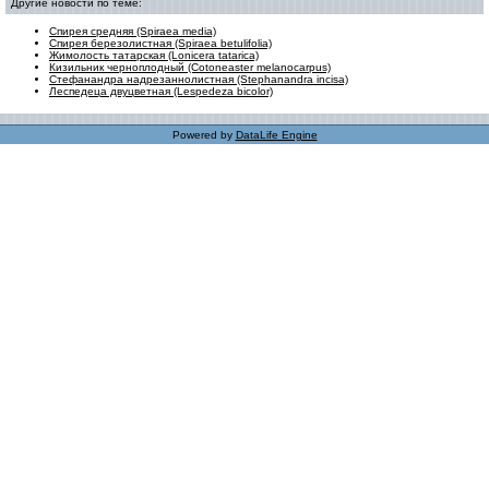
Другие новости по теме:
Спирея средняя (Spiraea media)
Спирея березолистная (Spiraea betulifolia)
Жимолость татарская (Lonicera tatarica)
Кизильник черноплодный (Cotoneaster melanocarpus)
Стефанандра надрезаннолистная (Stephanandra incisa)
Леспедеца двуцветная (Lespedeza bicolor)
Powered by
DataLife Engine