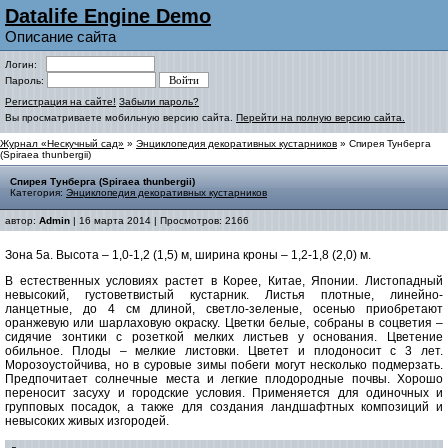
Datalife Engine Demo
Описание сайта
Логин:
Пароль:
Регистрация на сайте!
Забыли пароль?
Вы просматриваете мобильную версию сайта.
Перейти на полную версию сайта.
Журнал «Нескучный сад»
»
Энциклопедия декоративных кустарников
» Спирея Тунберга
(Spiraea thunbergii)
Спирея Тунберга (Spiraea thunbergii)
Категория:
Энциклопедия декоративных кустарников
автор:
Admin
| 16 марта 2014 | Просмотров: 2166
Зона 5а. Высота – 1,0-1,2 (1,5) м, ширина кроны – 1,2-1,8 (2,0) м.
В естественных условиях растет в Корее, Китае, Японии. Листопадный
невысокий, густоветвистый кустарник. Листья плотные, линейно-
ланцетные, до 4 см длиной, светло-зеленые, осенью приобретают
оранжевую или шарлаховую окраску. Цветки белые, собраны в соцветия –
сидячие зонтики с розеткой мелких листьев у основания. Цветение
обильное. Плоды – мелкие листовки. Цветет и плодоносит с 3 лет.
Морозоустойчива, но в суровые зимы побеги могут несколько подмерзать.
Предпочитает солнечные места и легкие плодородные почвы. Хорошо
переносит засуху и городские условия. Применяется для одиночных и
групповых посадок, а также для создания ландшафтных композиций и
невысоких живых изгородей.