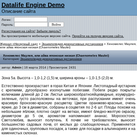
Datalife Engine Demo
Описание сайта
Логин:
Пароль:
Регистрация на сайте!
Забыли пароль?
Вы просматриваете мобильную версию сайта.
Перейти на полную версию сайта.
Журнал «Нескучный сад»
»
Энциклопедия декоративных кустарников
» Хеномелес Маулея,
или айва японская низкая (Chaenomeles Maulei)
Хеномелес Маулея, или айва японская низкая (Chaenomeles Maulei)
Категория:
Энциклопедия декоративных кустарников
автор:
Admin
| 16 марта 2014 | Просмотров: 2431
Зона 5а. Высота – 1,0-1,2 (1,5) м, ширина кроны – 1,0-1,5 (2,0) м.
Естественно произрастает в горах Китая и Японии. Листопадный кустарник
с крепкими, дугообразно изогнутыми побегами. Побеги редко покрыты
колючками длиной до 2 см. Листья широкообратнояйцевидные, изумрудно-
зеленые, густо расположены на веточках, при распускании имеют очень
красивую бронзово-красную расцветку. Цветки оранжево-красные, очень
яркие, до 3 см в диаметре, собраны в соцветия по 2-6 шт. Плоды похожи на
небольшие яблоки, плотно сидят на ветках, имеют бледно-желтую окраску,
диаметром до 5 см, ароматом напоминают ананас. Морозостоек.
Светолюбив, выносит полутень. К почве не требователен, выносит
большинство садовых почв, от кислых до слабощелочных. Применяется
для одиночных, групповых посадок, а также для посадки в альпинариях и на
каменистых склонах.