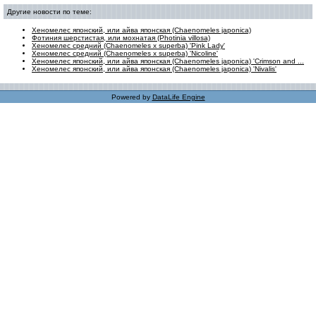
Другие новости по теме:
Хеномелес японский, или айва японская (Chaenomeles japonica)
Фотиния шерстистая, или мохнатая (Photinia villosa)
Хеномелес средний (Chaenomeles х superba) 'Pink Lady'
Хеномелес средний (Chaenomeles х superba) 'Nicoline'
Хеномелес японский, или айва японская (Chaenomeles japonica) 'Crimson and ...
Хеномелес японский, или айва японская (Chaenomeles japonica) 'Nivalis'
Powered by
DataLife Engine